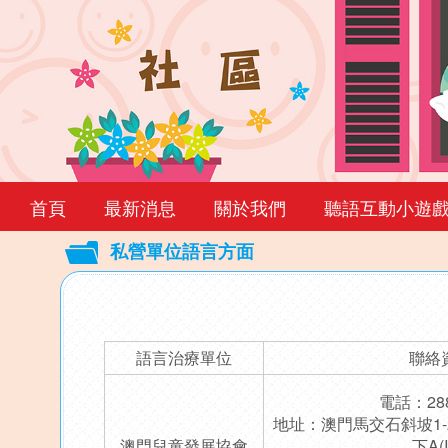
首頁
最新消息
關於我們
聽語互動小遊
私營單位語言方面
Back
to
top
語言治療單位
聯絡
電話：288
地址：澳門馬交石斜坡1-
澳門兒童發展協會
下A(