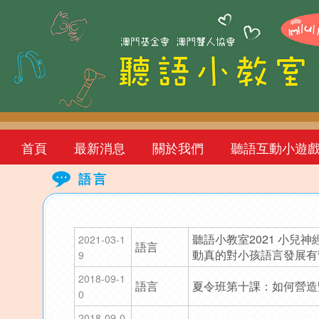
首頁
最新消息
關於我們
聽語互動小遊
語言
Back
to
聽語小教室2021 小兒神
2021-03-1
語言
top
動真的對小孩語言發展有
9
2018-09-1
語言
夏令班第十課：如何營造
0
2018-09-0