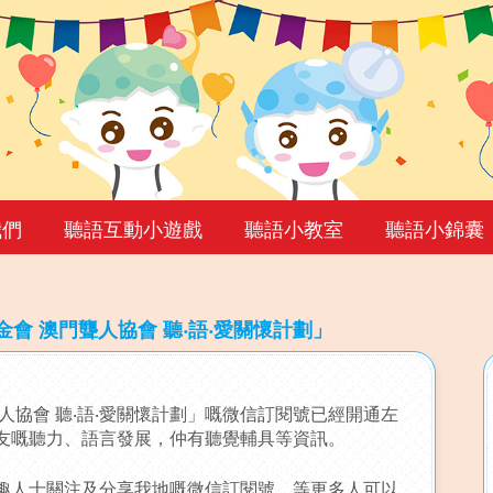
我們
聽語互動小遊戲
聽語小教室
聽語小錦囊
會 澳門聾人協會 聽‧語‧愛關懷計劃」
協會 聽‧語‧愛關懷計劃」嘅微信訂閱號已經開通左
友嘅聽力、語言發展，仲有聽覺輔具等資訊。
人士關注及分享我地嘅微信訂閱號，等更多人可以