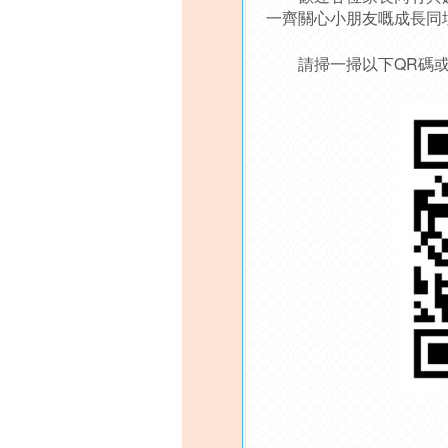
一齊關心小朋友嘅成長同
請掃一掃以下QR碼或搜