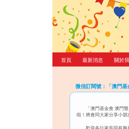
首頁
最新消息
關於
微信訂閱號：「澳門基金
Back
to
「澳門基金會 澳門聾人
top
啦！將會同大家分享小朋
歡迎各位家長同有興趣