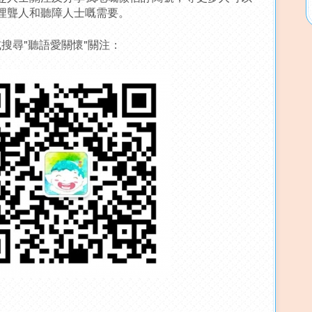
埋聾人和聽障人士嘅需要。
尋"聽語愛關懷"關注：