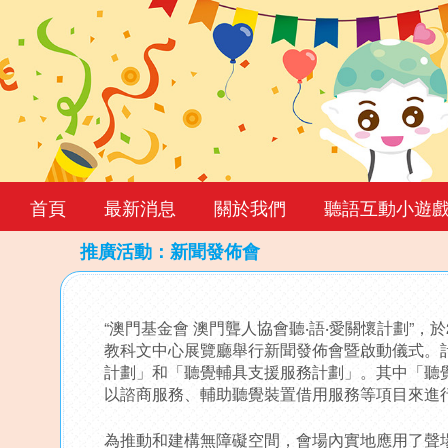
首頁
最新消息
關於我們
聽語互動小遊
推廣活動：新聞發佈會
Back
to
“澳門基金會 澳門聾人協會聽‧語‧愛關懷計劃”，於2
top
教科文中心展覽廳舉行新聞發佈會暨啟動儀式。
計劃」和「聽覺輔具支援服務計劃」。其中「聽
以諮商服務、輔助聽覺裝置借用服務等項目來進
為推動和建構無障礙空間，會場內實地應用了聲