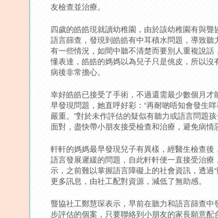
友檢查並治療。
四歲的皓皓現就讀幼稚園，由於該幼稚園有與聾
語言篩查，發現到皓皓有中耳積水問題，導致聽
有一些情況，如間中聽不清楚而要別人重複說話
懂表達，皓皓的媽媽以為兒子只是佻皮，所以沒
病後非常擔心。
幸好皓皓已接受了手術，不過還需最少數個月才
早發現問題，她直呼好彩：“再耐啲唔知會發生
嚴重。”對於未作評估的疑似有聽力或語言問題
面對，盡快帶小朋友接受檢查和治療，避免病情
軒軒的媽媽最早發現兒子有異樣，經醫生檢查後
語言發展遲緩的問題，自此軒軒便一直接受治療
示，之前難以掌握語言障礙上的社會資訊，透過“聽 ·
更多訊息，由社工配對資源，減低了無助感。
聾協社工鄭慧琛表示，早前在聽力和語言篩查中
步評估的個案，只要聯絡到小朋友的家長願意配