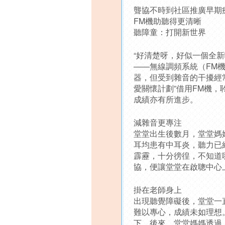
聾協不時到社區推廣早期
FM機助聽得更清晰
聽障童：打開新世界
“好清楚呀，好似一個全新
——無線調頻系統（FM
器，但受到雜音的干擾經常
愛關懷計劃”借用FM機
成績亦有所進步。
減雜音更專注
堂堂出生後數月，堂堂媽
耳均患有中耳炎，聽力已
霹靂，十分徬徨，不知道
協，便讓堂堂在啟聰中心
掛在老師身上
出現聽覺障礙後，堂堂一
難以專心，成績未如理想
下。後來，堂堂媽媽透過