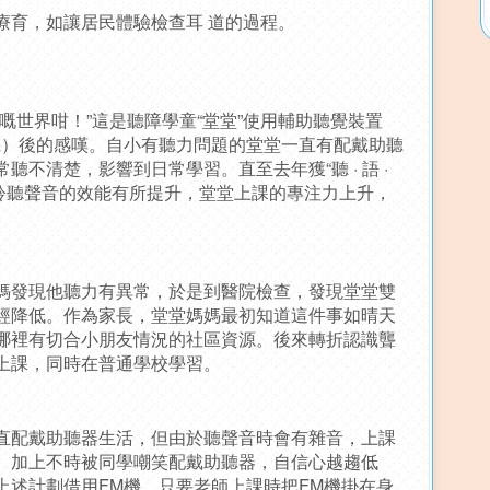
療育，如讓居民體驗檢查耳 道的過程。
嘅世界咁！”這是聽障學童“堂堂”使用輔助聽覺裝置
機）後的感嘆。自小有聽力問題的堂堂一直有配戴助聽
聽不清楚，影響到日常學習。直至去年獲“聽 · 語 ·
，聆聽聲音的效能有所提升，堂堂上課的專注力上升，
媽發現他聽力有異常，於是到醫院檢查，發現堂堂雙
經降低。作為家長，堂堂媽媽最初知道這件事如晴天
哪裡有切合小朋友情況的社區資源。後來轉折認識聾
上課，同時在普通學校學習。
直配戴助聽器生活，但由於聽聲音時會有雜音，上課
。加上不時被同學嘲笑配戴助聽器，自信心越趨低
上述計劃借用FM機，只要老師上課時把FM機掛在身