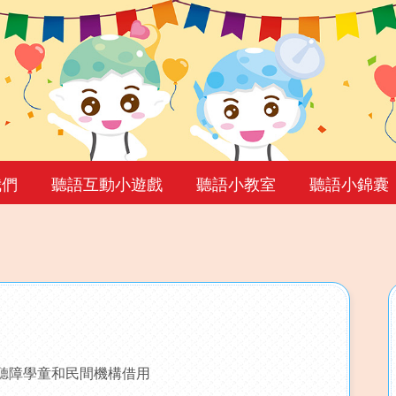
我們
聽語互動小遊戲
聽語小教室
聽語小錦囊
聽障學童和民間機構借用