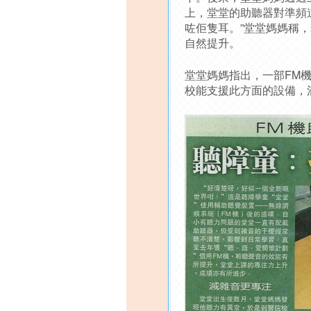
上，堂堂的助聽器對準頻
咗佢隻耳。”堂堂媽媽稱
自然提升。
堂堂媽媽指出，一部FM
校能支援此方面的設備，