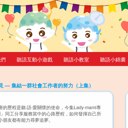
我們
聽語互動小遊戲
聽語小教室
聽語小錦囊
見 — 集結一群社會工作者的努力（上集）
歷程是聽‧語‧愛關懷的使命，今集Lady-mami專
計劃」同工分享服務當中的心路歷程，如何發揮自己所
小朋友都有能力尋夢追夢。