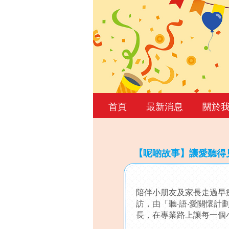
首頁
最新消息
關於
【呢啲故事】讓愛聽得
Back
to
陪伴小朋友及家長走過早療的
top
訪，由「聽‧語‧愛關懷
長，在專業路上讓每一個