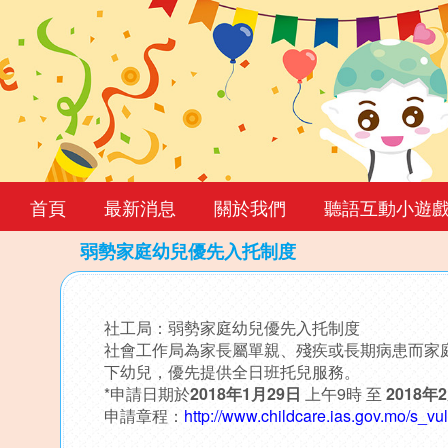
首頁
最新消息
關於我們
聽語互動小遊
弱勢家庭幼兒優先入托制度
Back
to
社工局：弱勢家庭幼兒優先入托制度
top
社會工作局為家長屬單親、殘疾或長期病患而家
下幼兒，優先提供全日班托兒服務。
*申請日期於
2018年1月29日
上午9時 至
2018年
申請章程：
http://www.childcare.ias.gov.mo/s_vu