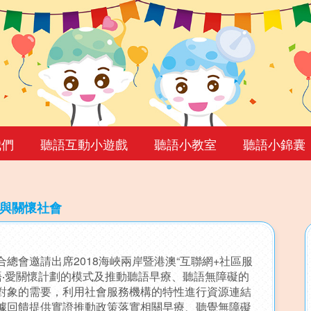
我們
聽語互動小遊戲
聽語小教室
聽語小錦囊
愛與關懷社會
總會邀請出席2018海峽兩岸暨港澳“互聯網+社區服
語‧愛關懷計劃的模式及推動聽語早療、聽語無障礙的
對象的需要，利用社會服務機構的特性進行資源連結
據回饋提供實證推動政策落實相關早療、聽覺無障礙