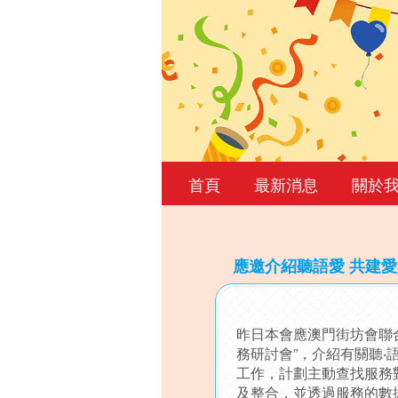
首頁
最新消息
關於
應邀介紹聽語愛 共建
Back
to
昨日本會應澳門街坊會聯合
top
務研討會”，介紹有關聽‧
工作，計劃主動查找服務
及整合，並透過服務的數