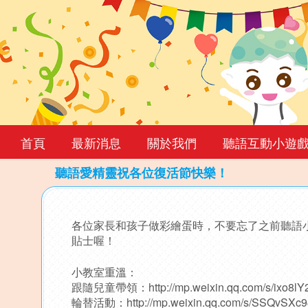
首頁
最新消息
關於我們
聽語互動小遊
聽語愛精靈祝各位復活節快樂！
Back
to
各位家長和孩子做彩繪蛋時，不要忘了之前聽語
top
貼士喔！
小教室重溫：
跟隨兒童帶領：
http://mp.weixin.qq.com/s/ix
輪替活動：
http://mp.weixin.qq.com/s/SSQvSX