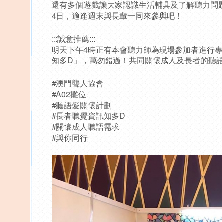
還有多個遊戲讓大家認識生活輔具及了解聽力問題
4日，適逢週末與長輩一同來參與吧！
:::誠意推薦:::
明天下午4時正有本會聽力師為現場參加者進行
知多D」，萬勿錯過！共同關懷成人及長者的聽
#澳門聾人協會
#A02攤位
#聽語愛關懷計劃
#長者聽覺資訊知多D
#關懷成人聽語需求
#與你同行