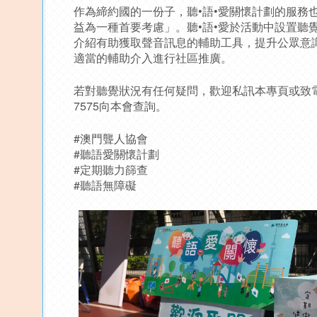
作為締約國的一份子，聽•語•愛關懷計劃的服務
益為一種首要考慮」。聽•語•愛於活動中設置聽
介紹有助獲取聲音訊息的輔助工具，提升公眾意
適當的輔助介入進行社區推廣。
若對聽覺狀況有任何疑問，歡迎私訊本專頁或致電283
7575向本會查詢。
#澳門聾人協會
#聽語愛關懷計劃
#定期聽力篩查
#聽語無障礙