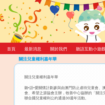
首頁
最新消息
關於我們
聽語互動小遊
關注兒童權利嘉年華
Back
to
關注兒童權利嘉年華
top
聽•語•愛關懷計劃參與由澳門防止虐待兒童會、
會、希望之源協會主辦，牧善中心協辦的「關注兒
聯合國兒童權利公約通過30週年活動。