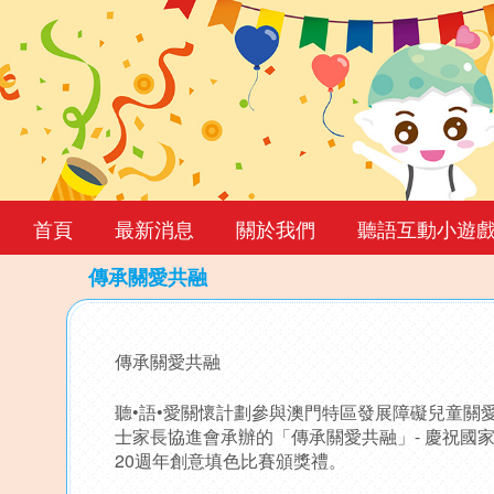
首頁
最新消息
關於我們
聽語互動小遊
傳承關愛共融
Back
to
傳承關愛共融
top
聽•語•愛關懷計劃參與澳門特區發展障礙兒童關
士家長協進會承辦的「傳承關愛共融」- 慶祝國家
20週年創意填色比賽頒獎禮。