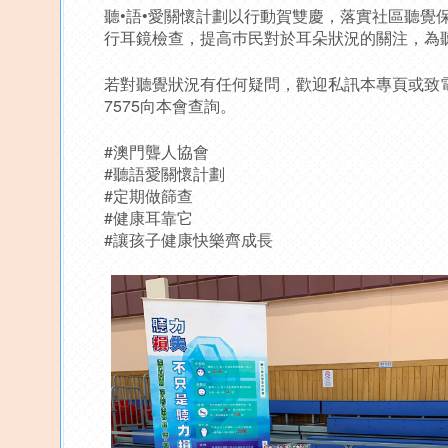
聽•語•愛關懷計劃以行動賀雙慶，落實社區聽覺
行耳鏡檢查，提高巿民對於耳朵狀況的關注，為
若對聽覺狀況有任何疑問，歡迎私訊本專頁或致電283
7575向本會查詢。
#澳門聾人協會
#聽語愛關懷計劃
#定期做篩查
#健康耳靠它
#讓孩子健康快樂齊成長