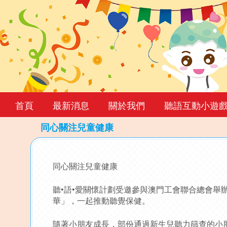
首頁
最新消息
關於我們
聽語互動小遊
同心關注兒童健康
Back
to
同心關注兒童健康
top
聽•語•愛關懷計劃受邀參與澳門工會聯合總會舉
華」，一起推動聽覺保健。
隨著小朋友成長，部份通過新生兒聽力篩查的小