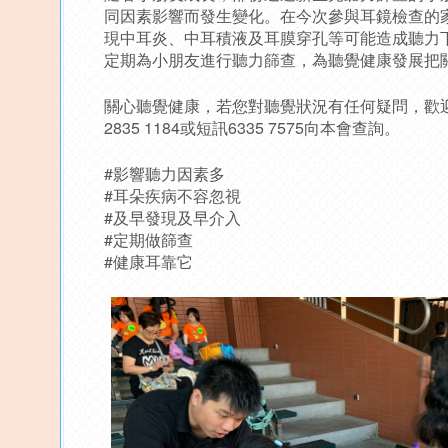
同因素影響而發生變化。在今次參與耳鏡檢查的
現中耳炎、中耳積液及耳膜穿孔等可能造成聽力
定期為小朋友進行聽力篩查，為聽覺健康發展把
關心聽覺健康，若您對聽覺狀況有任何疑問，歡
2835 1184或短訊6335 7575向本會查詢。
#影響聽力因素多
#耳朵疾病不容忽視
#及早發現及早介入
#定期做篩查
#健康耳靠它