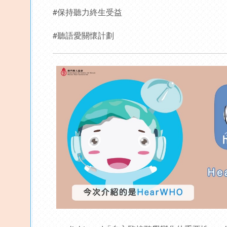
#保持聽力終生受益
#聽語愛關懷計劃