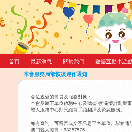
首頁
最新消息
關於我們
聽語互動小遊
本會服務局部恢復運作通知
Back
to
各位親愛的會員及服務對象：
top
本會及屬下單位啟聰中心及聽·語·愛關懷計劃辦
聾人服務中心則只維持手語翻譯及緊急服務。
如有查詢，可留言或文字訊息至各單位。聯絡電
澳門聾人協會：63357575