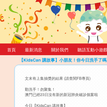
首頁
最新消息
關於我們
聽語互動小遊
【KidsCan 講故事】小朋友！你今日洗手了
Back
to
文末有上集抽獎的結果 (請查閱FB專頁)
top
勤洗手！勿聚集！
澳門已經23日沒有新的新冠肺炎確診個案啦️
今日【KidsCan 講故事】