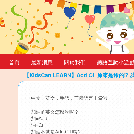
首頁
最新消息
關於我們
聽語互動小遊
【KidsCan LEARN】Add Oil 原來是錯的
Back
to
中文，英文，手語，三種語言上堂啦！
top
加油的英文怎麼說呢？
加=Add
油=Oil
加油不就是Add Oil 嗎？