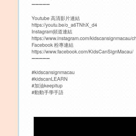
➖➖➖➖➖
Youtube 高清影片連結
https://youtu.be/o_a6TNhX_d4
Instagram頻道連結
https://www.instagram.com/kidscansignmacau/c
Facebook 粉專連結
https://www.facebook.com/KidsCanSignMacau/
➖➖➖➖➖
#kidscansignmacau
#kidscanLEARN
#加油keepitup
#動動手學手語