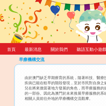
首頁
最新消息
關於我們
聽語互動小遊
早療機構交流
Back
to
由於澳門缺乏早期療育的系統，隨著科技、醫療
top
疾病已能在較早的階段發現，至於市民對自身之
兒在將來擔當著地方發展的角色，而早療服務的
的一部份。因此為澳門於未來推展早療服務的系
相關人員前往外地的早療機構交流觀摩。