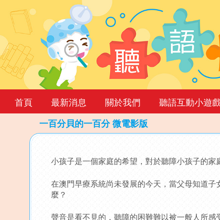
首頁
最新消息
關於我們
聽語互動小遊
一百分貝的一百分 微電影版
Back
to
小孩子是一個家庭的希望，對於聽障小孩子的家
top
在澳門早療系統尚未發展的今天，當父母知道子
麼？
聲音是看不見的，聽障的困難難以被一般人所感