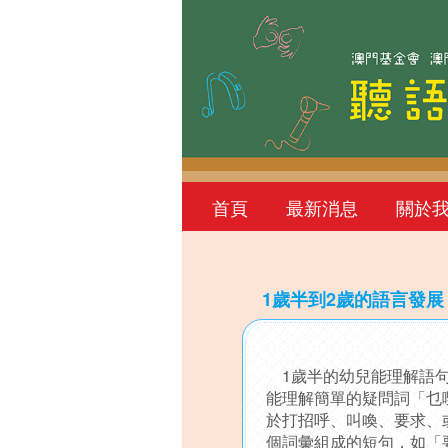
首頁
最新消息
關於
1歲半到2歲的語言發展
Back
to
1歲半的幼兒能理解語句
top
能理解簡單的疑問詞「乜
於打招呼、叫喚、要求、
個詞彙組成的短句，如「