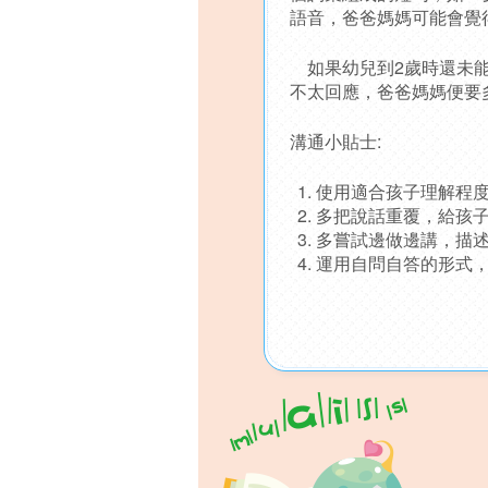
語音，爸爸媽媽可能會覺
如果幼兒到2歲時還未能
不太回應，爸爸媽媽便要
溝通小貼士:
使用適合孩子理解程
多把說話重覆，給孩
多嘗試邊做邊講，描
運用自問自答的形式