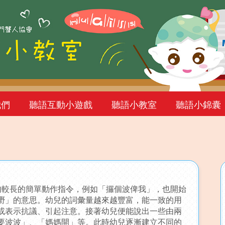
我們
聽語互動小遊戲
聽語小教室
聽語小錦囊
較長的簡單動作指令，例如「攞個波俾我」，也開始
嘢」的意思。幼兒的詞彙量越來越豐富，能一致的用
或表示抗議、引起注意。接著幼兒便能說出一些由兩
要波波」、「媽媽開」等。此時幼兒逐漸建立不同的