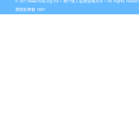
© 2017
www.mda.org.mo
• 澳門聾人協會版權所有 • All Rights Reser
瀏覽點擊數
1697