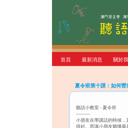
首頁
最新消息
關於
夏令班第十課：如何營
Back
to
聽語小教室 - 夏令班
top
----------
小朋友在學講話的時候，
得好。而讓小朋友聽懂最