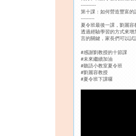
----------
第十課：如何營造豐富的
---------
夏令班最後一課，劉麗容
透過經驗學習的方式來增
言的關鍵，家長們可以試
#感謝劉教授的十節課
#未來繼續加油
#聽語小教室夏令班
#劉麗容教授
#夏令班下課囉