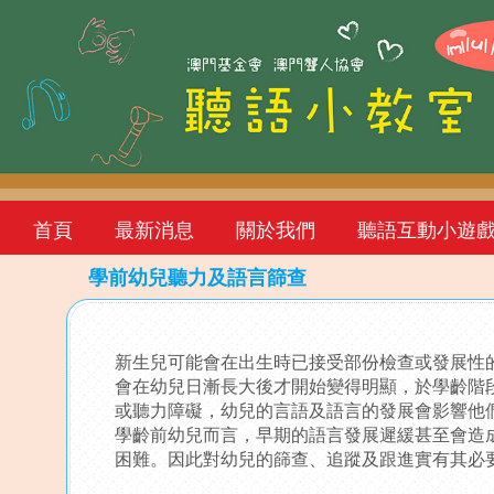
首頁
最新消息
關於我們
聽語互動小遊
學前幼兒聽力及語言篩查
Back
to
新生兒可能會在出生時已接受部份檢查或發展性
top
會在幼兒日漸長大後才開始變得明顯，於學齡階
或聽力障礙，幼兒的言語及語言的發展會影響他
學齡前幼兒而言，早期的語言發展遲緩甚至會造
困難。因此對幼兒的篩查、追蹤及跟進實有其必