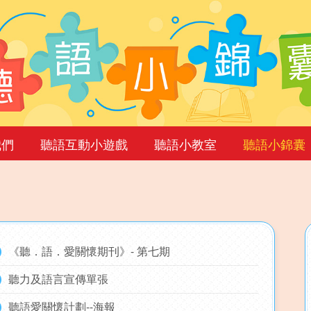
我們
聽語互動小遊戲
聽語小教室
聽語小錦囊
《聽．語．愛關懷期刊》- 第七期
聽力及語言宣傳單張
聽語愛關懷計劃--海報