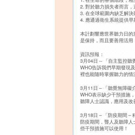
2. 對於聽力損失者而言
3. 在全球範圍內缺乏解
4. 應通過衛生系統提供
本計劃響應世界聽力日的
是保
持，而且要善用活用
資訊預報：
3月04日 -- 「自主監
WHO告訴我們早期發現
裡也能隨時掌握聽力的情
3月11日 – 「聽覺無障礙
WHO表示缺少干預措施
聽
障人士認識，應用及改
3月18日 – 「防疫期間 
防疫期間，聾人及聽障人
些干
預措施可以使用！