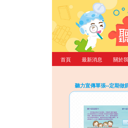
首頁
最新消息
關於
聽力宣傳單張--定期做
Back
to
top