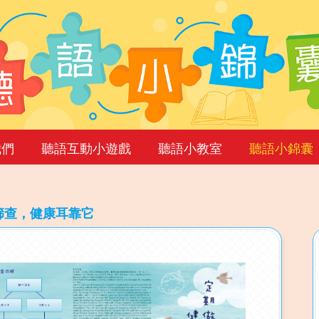
我們
聽語互動小遊戲
聽語小教室
聽語小錦囊
篩查，健康耳靠它