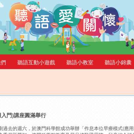
我們
聽語互動小遊戲
聽語小教室
聽語小錦囊
用入門)講座圓滿舉行
剛過去的週六，於澳門科學館成功舉辦「作息本位早療模式(應用