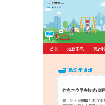
首頁
最新消息
關於
聽語愛資訊
Back
to
作息本位早療模式(應
top
聽・語・愛關懷計劃在剛