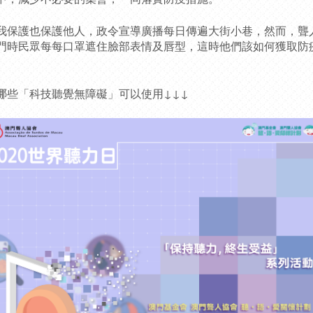
我保護也保護他人，政令宣導廣播每日傳遍大街小巷，然而，聾
門時民眾每每口罩遮住臉部表情及唇型，這時他們該如何獲取防
哪些「科技聽覺無障礙」可以使用↓↓↓