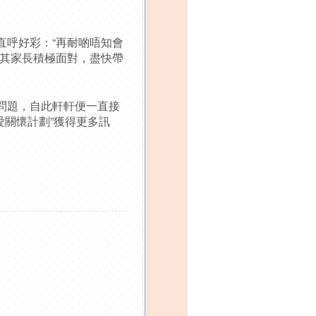
直呼好彩：“再耐啲唔知會
望其家長積極面對，盡快帶
問題，自此軒軒便一直接
愛關懷計劃”獲得更多訊