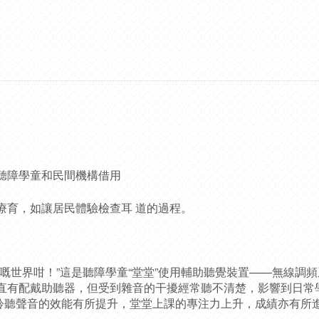
聽障學童和民間機構借用
療育，如讓居民體驗檢查耳 道的過程。
嘅世界咁！”這是聽障學童“堂堂”使用輔助聽覺裝置——無線調
有配戴助聽器，但受到雜音的干擾經常聽不清楚，影響到日常學習。
，聆聽聲音的效能有所提升，堂堂上課的專注力上升，成績亦有所