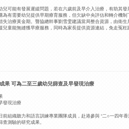
幼兒可能有發展遲緩問題，若在六歲前及早介入治療，有助其發
構為有需要幼兒提供早期療育服務，但欠缺中央評估和轉介機制
錯失治療黃金期。聾協總幹事劉雪雯建議當局整合資源，由衛生
緩兒童能無縫獲早療服務，同時為家長提供資源連結，免走冤枉
成果 可為二至三歲幼兒篩查及早發現治療
果
早發現治療
日前組織聽力和語言訓練專業團隊成員，赴港參與 “二○一四年香
篩查測驗的研究成果。