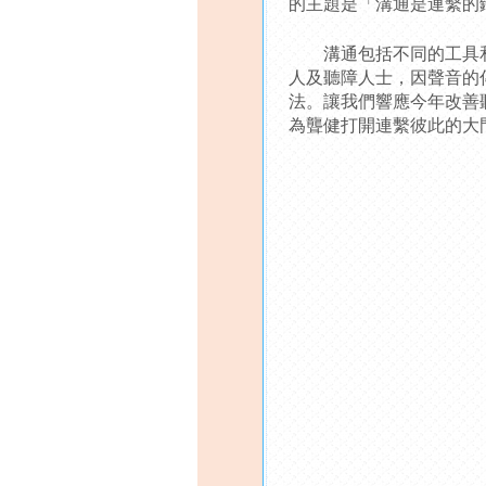
的主題是「溝通是連繫的鑰匙(Comm
溝通包括不同的工具和
人及聽障人士，因聲音的
法。讓我們響應今年改善聽覺
為聾健打開連繫彼此的大