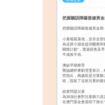
把握聽語障礙復健黃金
把握聽語障礙復健黃金期
小童呱呱落地，並非全部
為這群小朋友提供醫療和教
關懷計劃”，透過篩查及
半成效不俗。
澳缺早期療育
聾協總幹事劉雪雯表示，
究指出，兩歲前是兒童聽
統，阻延了這批兒童的復
篩查問題兒童
為加強社會對兒童聽力及
在澳門基金會資助下推出“聽