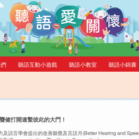
我們
聽語互動小遊戲
聽語小教室
聽語小錦囊
聾健打開連繫彼此的大門！
提出的改善聽覺及言語月(Better Hearing and Speech 