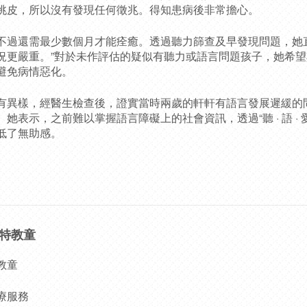
佻皮，所以沒有發現任何徵兆。得知患病後非常擔心。
不過還需最少數個月才能痊癒。透過聽力篩查及早發現問題，她
況更嚴重。”對於未作評估的疑似有聽力或語言問題孩子，她希
避免病情惡化。
有異樣，經醫生檢查後，證實當時兩歲的軒軒有語言發展遲緩的
她表示，之前難以掌握語言障礙上的社會資訊，透過“聽 · 語 · 
低了無助感。
特教童
教童
療服務