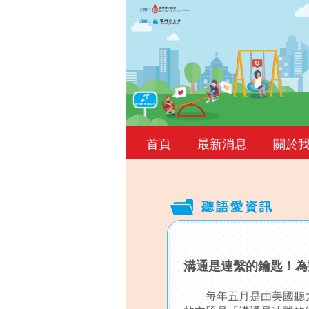
首頁
最新消息
關於
聽語愛資訊
Back
to
溝通是連繫的鑰匙！為
top
每年五月是由美國聽力及語言學會