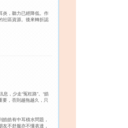
耳炎，聽力已經降低。作
的社區資源。後來轉折認
訊息，少走“冤枉路”。“皓
重要，否則越拖越久，只
到皓皓有中耳積水問題，
朋友不舒服亦不懂表達，