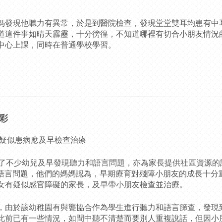
媽發現他聽力有異常，於是到醫院檢查，發現堂堂雙耳均患有中
道這件事如晴天霹靂，十分徬徨，不知道哪裡有切合小朋友情況
中心上課，同時在普通學校學習。
彩
 疑似患病應及早檢查治療
劃”幫助了不少幼兒及早發現聽力和語言問題，亦為家長提供社區資源的
力和語言問題，他們的媽媽認為，早期療育對殘障小朋友的成長十分
女有疑似感官障礙的家長，及早帶小朋友檢查並治療。
，由於該幼稚園有與聾協合作為學生進行聽力和語言篩查，發現
此前已有一些情況，如間中聽不清楚而要別人重複說話，但因小