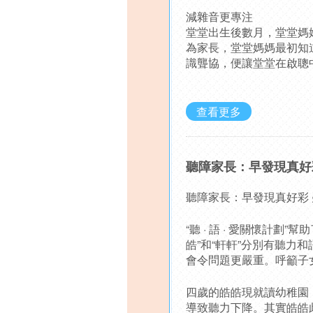
減雜音更專注
堂堂出生後數月，堂堂媽
為家長，堂堂媽媽最初知
識聾協，便讓堂堂在啟聰
查看更多
聽障家長：早發現真好
聽障家長：早發現真好彩
“聽 · 語 · 愛關懷計
皓”和“軒軒”分別有聽
會令問題更嚴重。呼籲子
四歲的皓皓現就讀幼稚園
導致聽力下降。其實皓皓