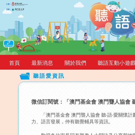
首頁
最新消息
關於我們
聽語互動小遊
聽語愛資訊
Back
to
微信訂閱號：「澳門基金會 澳門聾人協會 聽
top
「澳門基金會 澳門聾人協會 聽‧語‧愛關懷
力、語言發展，仲有聽覺輔具等資訊。