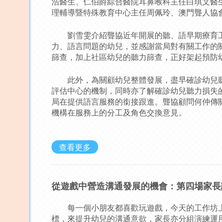
浩醫生、仁伯爵綜合醫院耳鼻喉科主任白琪文醫
理輔導暨特殊教育中心主任周佩玲、澳門聾人協
劉雪雯介紹聾協近年開展的聽、語早期療育工
力、語言問題的幼兒，並感謝當局對有關工作的關
篩查，加上社區幼兒的聽力篩查，正好架起預防
此外，為關顧幼兒整體發展，盡早確診幼兒聽
評估中心的機制，同時亦了解確診幼兒聽力損失
局在提供語言服務的銜接跟進。聾協顧問何仲傳
機構在服務上的分工及角色交換意見。
查看更多
從遊戲中營造溝通發展的機會：第四場家長
每一個小朋友都喜歡玩遊戲，今天的工作坊上
標，來提升幼兒的溝通意欲，家長亦分組演練運