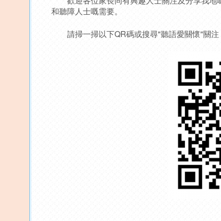
歡迎各位家長同有興趣人士關注及分享我地嘅
和聽障人士嘅需要。
請掃一掃以下QR碼或搜尋"聽語愛關懷"關注