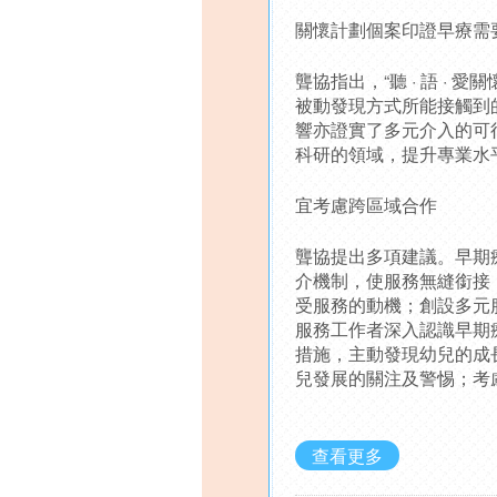
關懷計劃個案印證早療需
聾協指出，“聽 · 語 
被動發現方式所能接觸到
響亦證實了多元介入的可
科研的領域，提升專業水
宜考慮跨區域合作
聾協提出多項建議。早期
介機制，使服務無縫銜接
受服務的動機；創設多元
服務工作者深入認識早期
措施，主動發現幼兒的成
兒發展的關注及警惕；考
查看更多