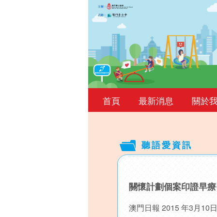
首頁
最新消息
關於
聽語愛資訊
Back
to
關懷計劃個案印證早療
top
澳門日報 2015 年3月1