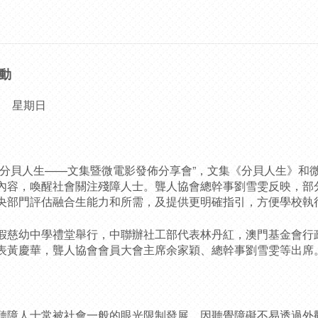
動
2日 星期日
貝人生——文集暨微電影發佈分享會”，文集《分貝人生》和微電
內容，喚醒社會關注殘障人士。聾人協會總幹事劉雪雯反映，部
央部門評估融合生能力和所需，及提供更明確指引，方便學校執
慈幼中學禮堂舉行，中聯辦社工部代表林丹紅，澳門基金會行
表黃慶華，聾人協會會員大會主席余家穎、總幹事劉雪雯等出席
障人士常被社會一般的眼光限制發展，因聽覺障礙不易透過外