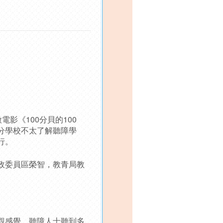
影《100分貝的100
分學校不太了解聽障學
行。
政委員區榮智，教青局教
。
觀感覺，聽障人士聽到多