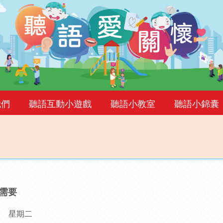
我們
聽語互動小遊戲
聽語小教室
聽語小錦囊
需要
0日 星期二