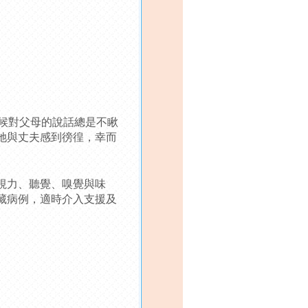
時候對父母的說話總是不瞅
她與丈夫感到徬徨，幸而
視力、聽覺、嗅覺與味
藏病例，適時介入支援及