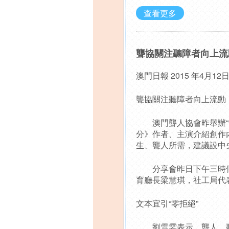
查看更多
聾協關注聽障者向上流
澳門日報 2015 年4月1
聾協關注聽障者向上流動
澳門聾人協會昨舉辦“分
分》作者、主演介紹創作
生、聾人所需，建議設中
分享會昨日下午三時假
育廳長梁慧琪，社工局代
文本宜引“零拒絕”
劉雪雯表示，聾人、聽